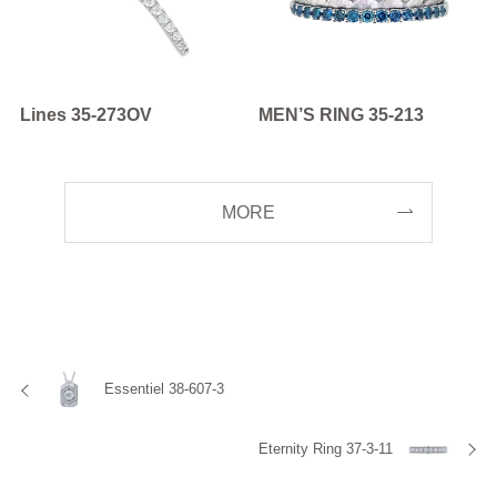
Lines 35-273OV
MEN’S RING 35-213
MORE
Essentiel 38-607-3
Eternity Ring 37-3-11