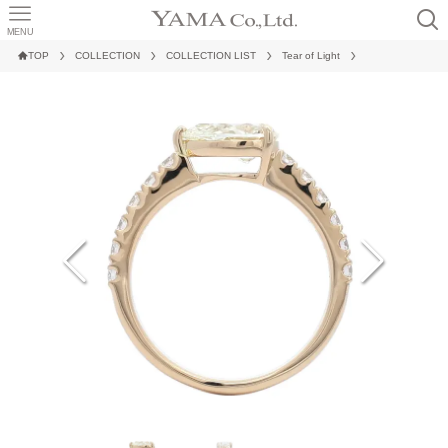
MENU
TOP
COLLECTION
COLLECTION LIST
Tear of Light