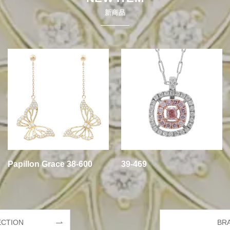
新商品
Papillon Grace 38-600
39-469
ECTION
BR