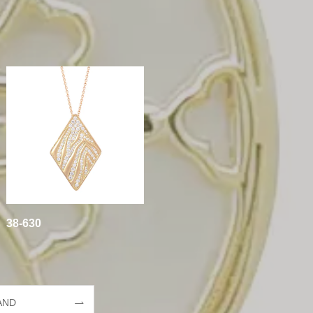
38-630
AND