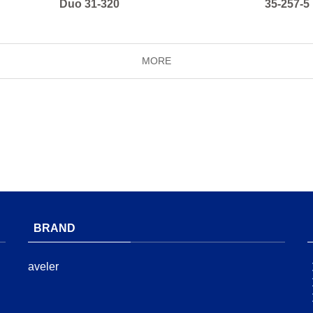
Duo 31-320
35-257-5
MORE
BRAND
aveler