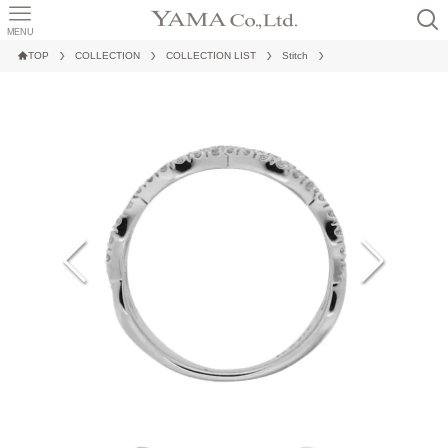
MENU
TOP
COLLECTION
COLLECTION LIST
Stitch