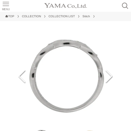
MENU
TOP
COLLECTION
COLLECTION LIST
Stitch