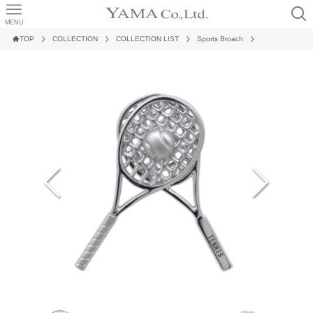
MENU
TOP
COLLECTION
COLLECTION LIST
Sports Broach