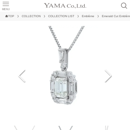
MENU
TOP
COLLECTION
COLLECTION LIST
Emblème
Emerald Cut Emblè