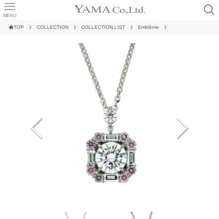
MENU
TOP
COLLECTION
COLLECTION LIST
Emblème