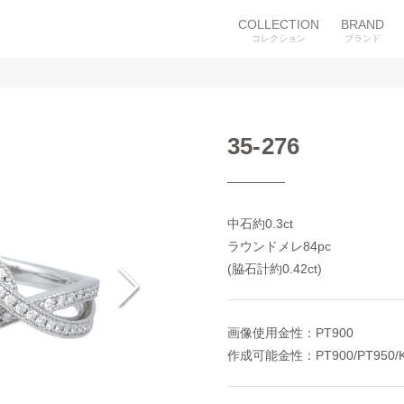
COLLECTION
BRAND
コレクション
ブランド
35-276
中石約0.3ct

ラウンドメレ84pc

(脇石計約0.42ct)
画像使用金性：PT900

作成可能金性：PT900/PT950/K1