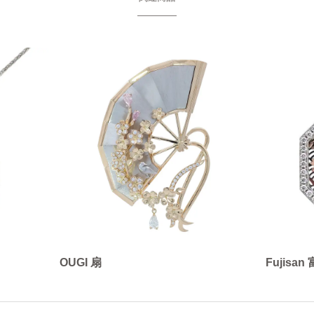
OUGI 扇
Fujisa